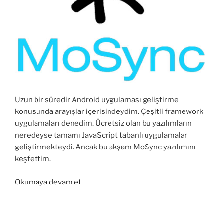
Uzun bir süredir Android uygulaması geliştirme
konusunda arayışlar içerisindeydim. Çeşitli framework
uygulamaları denedim. Ücretsiz olan bu yazılımların
neredeyse tamamı JavaScript tabanlı uygulamalar
geliştirmekteydi. Ancak bu akşam MoSync yazılımını
keşfettim.
“MoSync
Okumaya devam et
ile
Android
ve