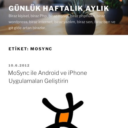
İçeriğe
GÜNLÜK HAFTALIK AYLIK
geç
Biraz kişisel, biraz Php, biraz mysql, biraz phpnuke, biraz
wordpress, biraz internet, biraz yazılım, biraz sen, biraz ben ve
git gide artan birazlar..
ETIKET:
MOSYNC
YAYIM
10.6.2012
TARIHI
MoSync ile Android ve iPhone
Uygulamaları Geliştirin