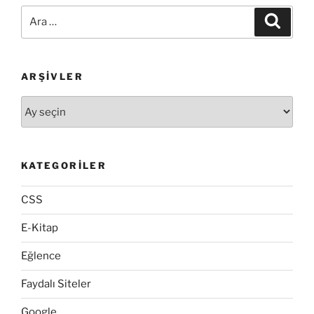
iPhone
Ara:
Ara
Uygulamaları
Geliştirin”
ARŞIVLER
Arşivler
KATEGORILER
CSS
E-Kitap
Eğlence
Faydalı Siteler
Google