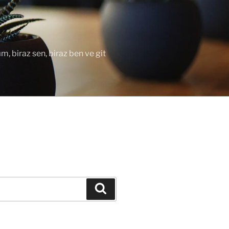
ım, biraz sen, biraz ben ve git
Ara