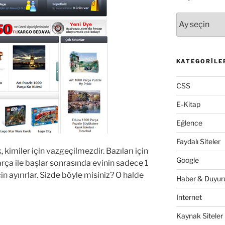
Arşivler
KATEGORILE
CSS
E-Kitap
Eğlence
Faydalı Siteler
, kimiler için vazgeçilmezdir. Bazıları için
Google
arça ile başlar sonrasında evinin sadece 1
n ayırırlar. Sizde böyle misiniz? O halde
Haber & Duyuru
Internet
Kaynak Siteler