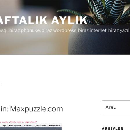
FTALIK AYLIK
ysql, biraz phpnuke, biraz wordpress, biraz internet, biraz yazıl
M
Ara:
çin: Maxpuzzle.com
ARŞIVLER