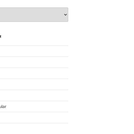
R
lar