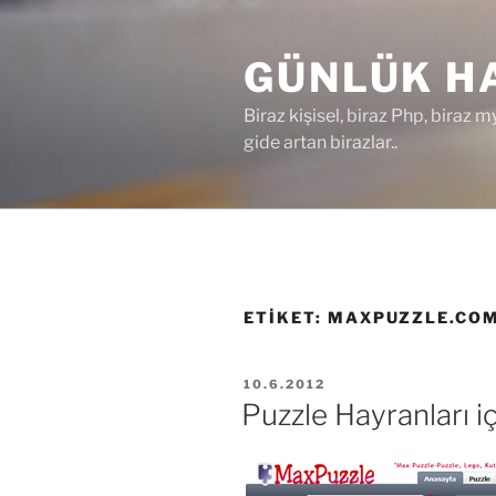
İçeriğe
geç
GÜNLÜK HA
Biraz kişisel, biraz Php, biraz m
gide artan birazlar..
ETIKET:
MAXPUZZLE.CO
YAYIM
10.6.2012
TARIHI
Puzzle Hayranları i