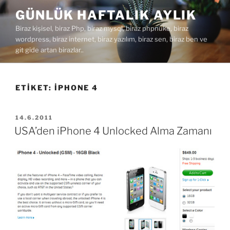
İçeriğe
GÜNLÜK HAFTALIK AYLIK
geç
Biraz kişisel, biraz Php, biraz mysql, biraz phpnuke, biraz
wordpress, biraz internet, biraz yazılım, biraz sen, biraz ben ve
git gide artan birazlar..
ETIKET:
IPHONE 4
YAYIM
14.6.2011
TARIHI
USA’den iPhone 4 Unlocked Alma Zamanı