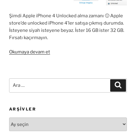
Şimdi Apple iPhone 4 Unlocked alma zamanı 🙂 Apple
store’de unlocked iPhone 4’ler satışa çıkmış durumda.
İsteyene siyah isteyene beyaz. İster 16 GB ister 32 GB.
Fırsatı kaçırmayın.
“USA’den
Okumaya devam et
iPhone
4
Unlocked
Alma
Ara:
Ara
Zamanı”
ARŞIVLER
Arşivler