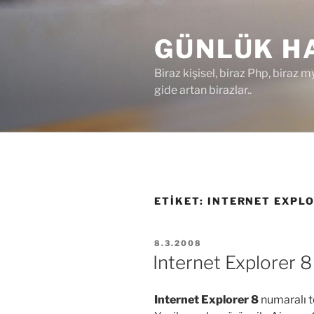
İçeriğe
geç
GÜNLÜK HA
Biraz kişisel, biraz Php, biraz m
gide artan birazlar..
ETIKET:
INTERNET EXPLO
YAYIM
8.3.2008
TARIHI
Internet Explorer 8 
Internet Explorer 8
numaralı t