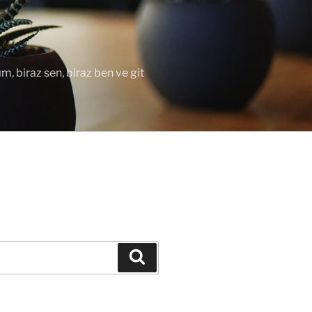
ım, biraz sen, biraz ben ve git
Ara