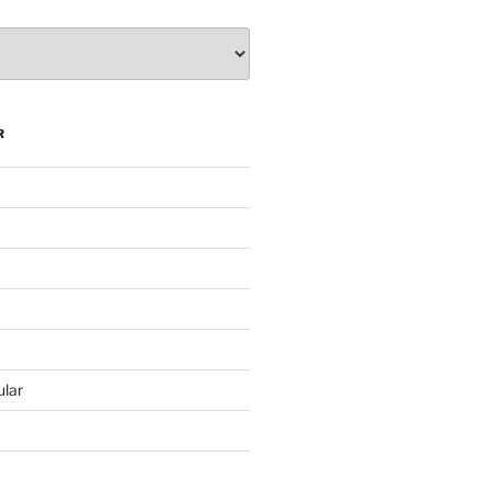
R
lar