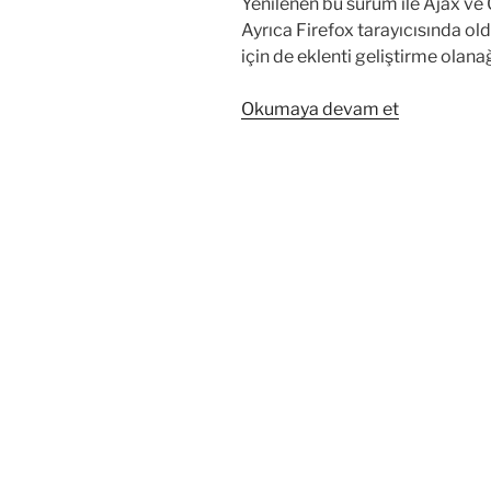
Yenilenen bu sürüm ile Ajax ve CS
Ayrıca Firefox tarayıcısında ol
için de eklenti geliştirme olanağ
“Internet
Okumaya devam et
Explorer
8
İndir”