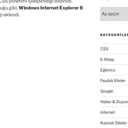
S yönetimi iyileştirildiği bildirildi.
duğu gibi,
Windows Internet Explorer 8
Arşivler
ı eklendi.
KATEGORILE
CSS
E-Kitap
Eğlence
Faydalı Siteler
Google
Haber & Duyuru
Internet
Kaynak Siteler