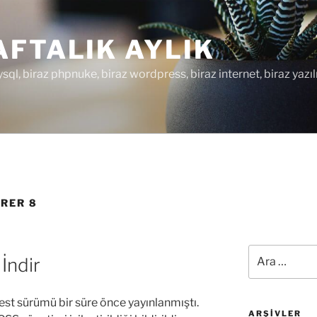
FTALIK AYLIK
ysql, biraz phpnuke, biraz wordpress, biraz internet, biraz yazıl
RER 8
Ara:
İndir
est sürümü bir süre önce yayınlanmıştı.
ARŞIVLER