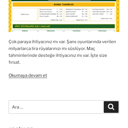
Çok paraya ihtiyacınız mı var. Şans oyunlarında verilen
milyarlarca lira rüyalarınızı mı süslüyor. Maç
tahminlerinde desteğe ihtiyacınız mı var. İşte size
fırsat.
“İddaa
Okumaya devam et
tahminleri
hakkında
Türkiye’nin
1
Ara:
Ara
Numaralı
sitesi
iddaa-