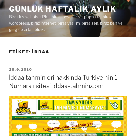
İçeriğe
GÜNLÜK HAFTALIK AYLIK
geç
Biraz kişisel, biraz Php, biraz mysql, biraz phpnuke, biraz
wordpress, biraz internet, biraz yazılım, biraz sen, biraz ben ve
git gide artan birazlar..
ETIKET:
IDDAA
YAYIM
26.9.2010
TARIHI
İddaa tahminleri hakkında Türkiye’nin 1
Numaralı sitesi iddaa-tahmin.com