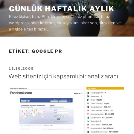
İçeriğe
GÜNLÜK HAFTALIK AYLIK
geç
Biraz kişisel, biraz Php, biraz mysql, biraz phpnuke, biraz
wordpress, biraz internet, biraz yazılım, biraz sen, biraz ben ve
git gide artan birazlar..
ETIKET:
GOOGLE PR
YAYIM
13.10.2009
TARIHI
Web siteniz için kapsamlı bir analiz aracı