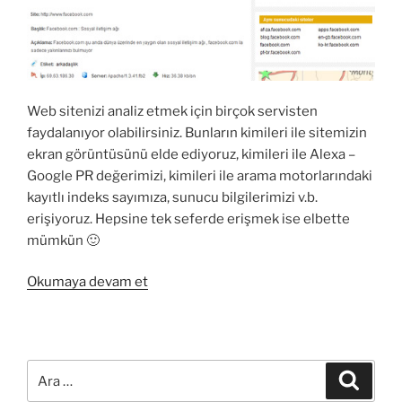
Web sitenizi analiz etmek için birçok servisten
faydalanıyor olabilirsiniz. Bunların kimileri ile sitemizin
ekran görüntüsünü elde ediyoruz, kimileri ile Alexa –
Google PR değerimizi, kimileri ile arama motorlarındaki
kayıtlı indeks sayımıza, sunucu bilgilerimizi v.b.
erişiyoruz. Hepsine tek seferde erişmek ise elbette
mümkün 🙂
“Web
Okumaya devam et
siteniz
için
kapsamlı
bir
Ara:
Ara
analiz