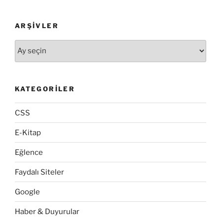
User-
Agent
ARŞIVLER
Değiştirme
Eklentileri”
Arşivler
KATEGORILER
CSS
E-Kitap
Eğlence
Faydalı Siteler
Google
Haber & Duyurular