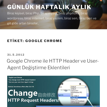
İçeriğe
GÜNLÜK HAFTALIK AYLIK
geç
Biraz kişisel, biraz Php, biraz mysql, biraz phpnuke, biraz
wordpress, biraz internet, biraz yazılım, biraz sen, biraz ben ve
git gide artan birazlar..
ETIKET:
GOOGLE CHROME
YAYIM
31.5.2012
TARIHI
Google Chrome ile HTTP Header ve User-
Agent Değiştirme Eklentileri