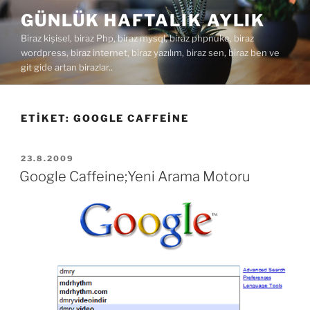
İçeriğe
GÜNLÜK HAFTALIK AYLIK
geç
Biraz kişisel, biraz Php, biraz mysql, biraz phpnuke, biraz
wordpress, biraz internet, biraz yazılım, biraz sen, biraz ben ve
git gide artan birazlar..
ETIKET:
GOOGLE CAFFEINE
YAYIM
23.8.2009
TARIHI
Google Caffeine;Yeni Arama Motoru