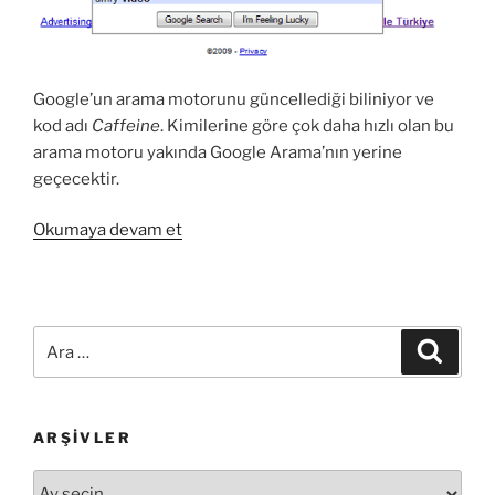
Google’un arama motorunu güncellediği biliniyor ve
kod adı
Caffeine
. Kimilerine göre çok daha hızlı olan bu
arama motoru yakında Google Arama’nın yerine
geçecektir.
“Google
Okumaya devam et
Caffeine;Yeni
Arama
Motoru”
Ara:
Ara
ARŞIVLER
Arşivler