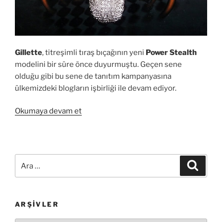
Gillette
, titreşimli tıraş bıçağının yeni
Power Stealth
modelini bir süre önce duyurmuştu. Geçen sene
olduğu gibi bu sene de tanıtım kampanyasına
ülkemizdeki blogların işbirliği ile devam ediyor.
“Gillette
Okumaya devam et
Fusion
Power
Stealth”
Ara:
Ara
ARŞIVLER