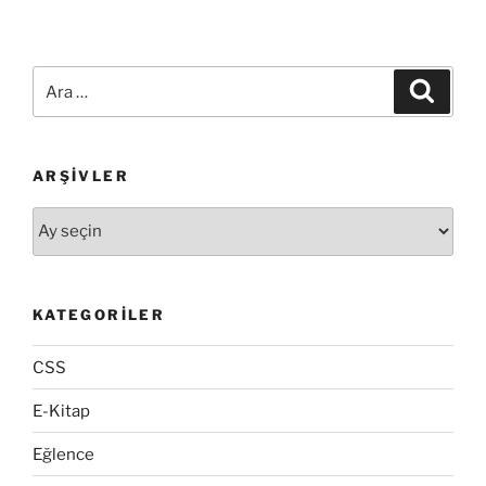
yazılara
thumbnail
eklemek”
Ara:
Ara
ARŞIVLER
Arşivler
KATEGORILER
CSS
E-Kitap
Eğlence