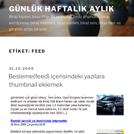
İçeriğe
GÜNLÜK HAFTALIK AYLIK
geç
Biraz kişisel, biraz Php, biraz mysql, biraz phpnuke, biraz
wordpress, biraz internet, biraz yazılım, biraz sen, biraz ben ve
git gide artan birazlar..
ETIKET:
FEED
YAYIM
31.10.2009
TARIHI
Besleme(feed) içerisindeki yazılara
thumbnail eklemek