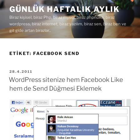
İçeriğe
GÜNLÜK HAFTALIK AYLIK
geç
Biraz kişisel, biraz Php, biraz mysql, biraz phpnuke, biraz
wordpress, biraz internet, biraz yazılım, biraz sen, biraz ben ve
git gide artan birazlar..
ETIKET:
FACEBOOK SEND
YAYIM
28.4.2011
TARIHI
WordPress sitenize hem Facebook Like
hem de Send Düğmesi Eklemek