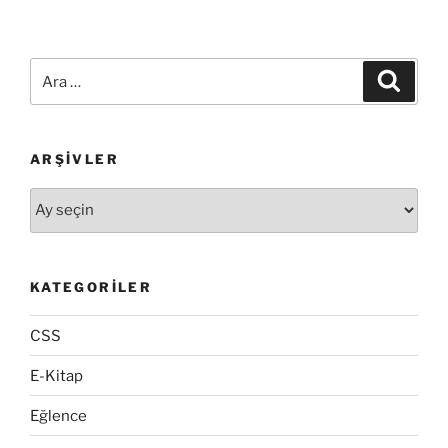
Yarışması”
Ara:
Ara
ARŞIVLER
Arşivler
KATEGORILER
CSS
E-Kitap
Eğlence