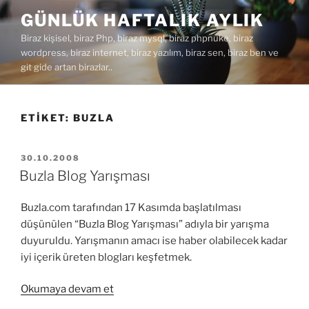
İçeriğe
GÜNLÜK HAFTALIK AYLIK
geç
Biraz kişisel, biraz Php, biraz mysql, biraz phpnuke, biraz
wordpress, biraz internet, biraz yazılım, biraz sen, biraz ben ve
git gide artan birazlar..
ETIKET:
BUZLA
YAYIM
30.10.2008
TARIHI
Buzla Blog Yarışması
Buzla.com tarafından 17 Kasımda başlatılması
düşünülen “Buzla Blog Yarışması” adıyla bir yarışma
duyuruldu. Yarışmanın amacı ise haber olabilecek kadar
iyi içerik üreten blogları keşfetmek.
“Buzla
Okumaya devam et
Blog