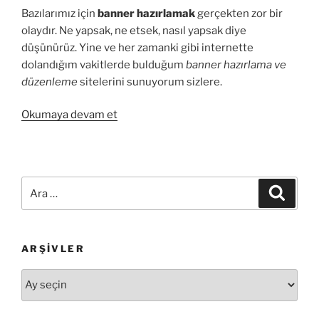
Bazılarımız için
banner hazırlamak
gerçekten zor bir
olaydır. Ne yapsak, ne etsek, nasıl yapsak diye
düşünürüz. Yine ve her zamanki gibi internette
dolandığım vakitlerde bulduğum
banner hazırlama ve
düzenleme
sitelerini sunuyorum sizlere.
“Online
Okumaya devam et
Olarak
Banner
Hazırlayın”
Ara:
Ara
ARŞIVLER
Arşivler