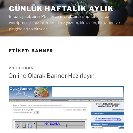
İçeriğe
GÜNLÜK HAFTALIK AYLIK
geç
Biraz kişisel, biraz Php, biraz mysql, biraz phpnuke, biraz
wordpress, biraz internet, biraz yazılım, biraz sen, biraz ben ve
git gide artan birazlar..
ETIKET:
BANNER
YAYIM
29.11.2005
TARIHI
Online Olarak Banner Hazırlayın