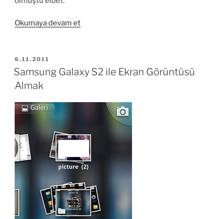
olmuştu elbet.
“Samsung
Okumaya devam et
Galaxy
S2
Gece
YAYIM
6.11.2011
TARIHI
Fotoğrafları
Samsung Galaxy S2 ile Ekran Görüntüsü
Problemi”
Almak