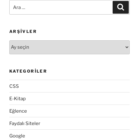
Ekran
Ara:
Ara
Görüntüsü
Almak”
ARŞIVLER
Arşivler
KATEGORILER
CSS
E-Kitap
Eğlence
Faydalı Siteler
Google