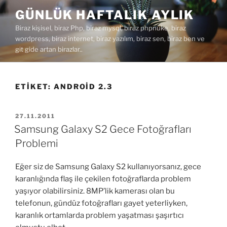
İçeriğe
GÜNLÜK HAFTALIK AYLIK
geç
Biraz kişisel, biraz Php, biraz mysql, biraz phpnuke, biraz
wordpress, biraz internet, biraz yazılım, biraz sen, biraz ben ve
git gide artan birazlar..
ETIKET:
ANDROID 2.3
YAYIM
27.11.2011
TARIHI
Samsung Galaxy S2 Gece Fotoğrafları
Problemi
Eğer siz de Samsung Galaxy S2 kullanıyorsanız, gece
karanlığında flaş ile çekilen fotoğraflarda problem
yaşıyor olabilirsiniz. 8MP’lik kamerası olan bu
telefonun, gündüz fotoğrafları gayet yeterliyken,
karanlık ortamlarda problem yaşatması şaşırtıcı