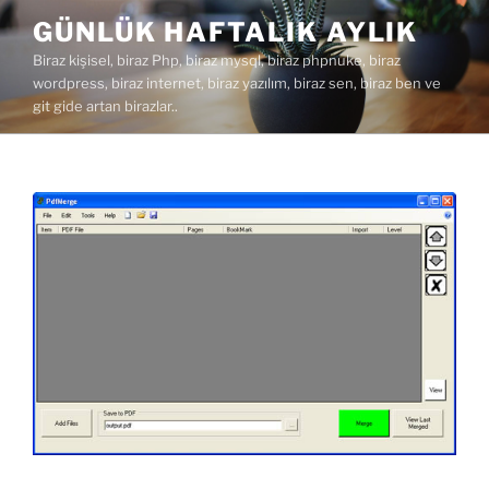
İçeriğe
GÜNLÜK HAFTALIK AYLIK
geç
Biraz kişisel, biraz Php, biraz mysql, biraz phpnuke, biraz
wordpress, biraz internet, biraz yazılım, biraz sen, biraz ben ve
git gide artan birazlar..