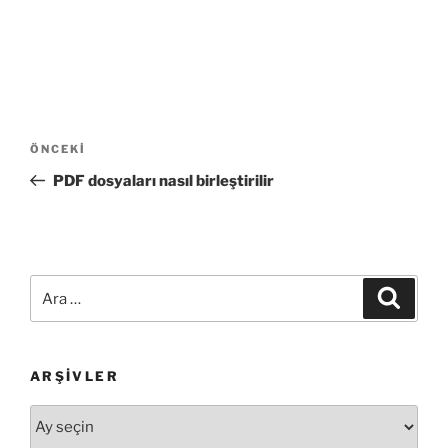
Yazı
Önceki
ÖNCEKI
gezinmesi
Yazı
PDF dosyaları nasıl birleştirilir
Ara:
Ara
ARŞIVLER
Arşivler