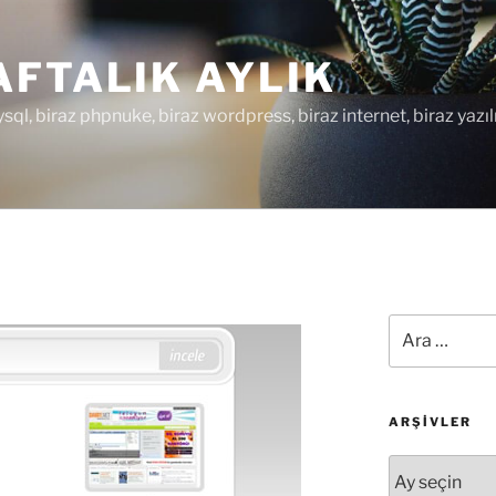
FTALIK AYLIK
ysql, biraz phpnuke, biraz wordpress, biraz internet, biraz yazıl
Ara:
ARŞIVLER
Arşivler