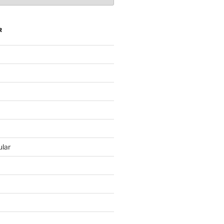
R
lar