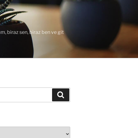
ım, biraz sen, biraz ben ve git
Ara