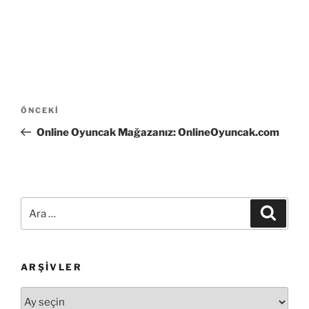
Yazı
Önceki
ÖNCEKI
gezinmesi
Yazı
Online Oyuncak Mağazanız: OnlineOyuncak.com
Ara:
Ara
ARŞIVLER
Arşivler