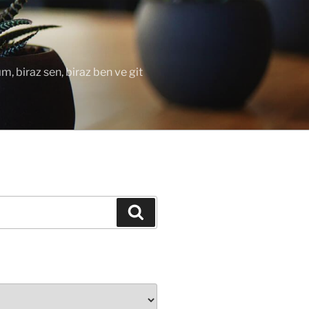
ım, biraz sen, biraz ben ve git
Ara