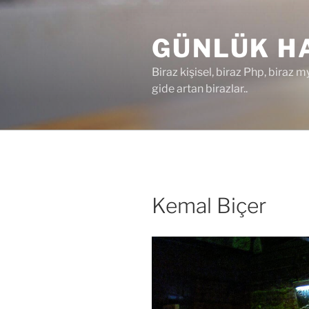
İçeriğe
geç
GÜNLÜK HA
Biraz kişisel, biraz Php, biraz m
gide artan birazlar..
Kemal Biçer