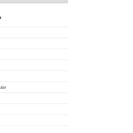
R
lar