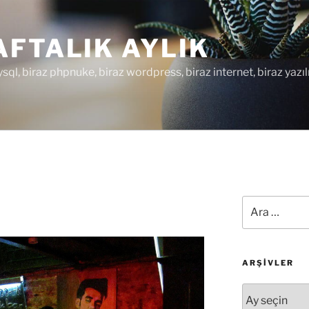
FTALIK AYLIK
ysql, biraz phpnuke, biraz wordpress, biraz internet, biraz yazıl
Ara:
ARŞIVLER
Arşivler