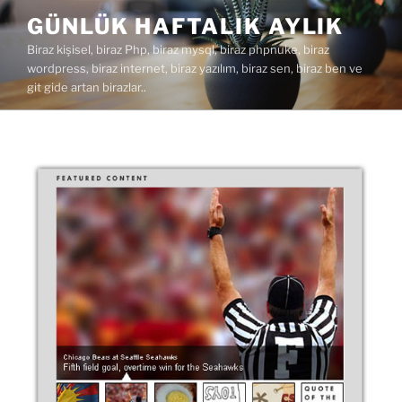
İçeriğe
GÜNLÜK HAFTALIK AYLIK
geç
Biraz kişisel, biraz Php, biraz mysql, biraz phpnuke, biraz
wordpress, biraz internet, biraz yazılım, biraz sen, biraz ben ve
git gide artan birazlar..