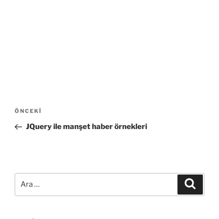
Yazı
Önceki
ÖNCEKI
gezinmesi
Yazı
JQuery ile manşet haber örnekleri
Ara:
Ara