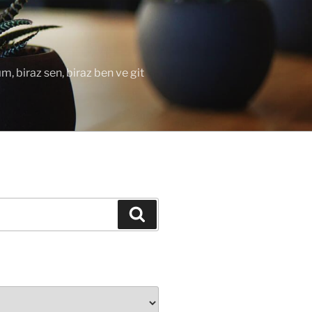
ım, biraz sen, biraz ben ve git
Ara