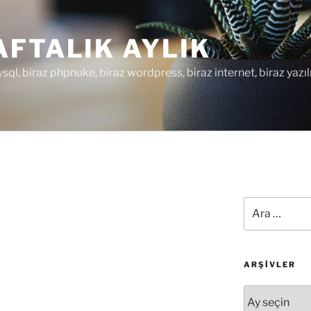
FTALIK AYLIK
ysql, biraz phpnuke, biraz wordpress, biraz internet, biraz yazıl
Ara:
ARŞIVLER
Arşivler