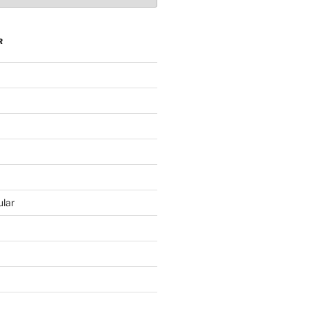
R
lar