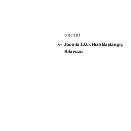
Yazı
Önceki
ÖNCEKI
gezinmesi
Yazı
Joomla 1.0.x Hızlı Başlangıç
Kılavuzu