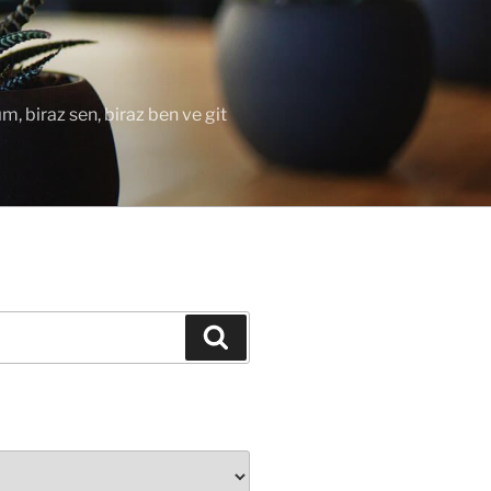
ım, biraz sen, biraz ben ve git
Ara