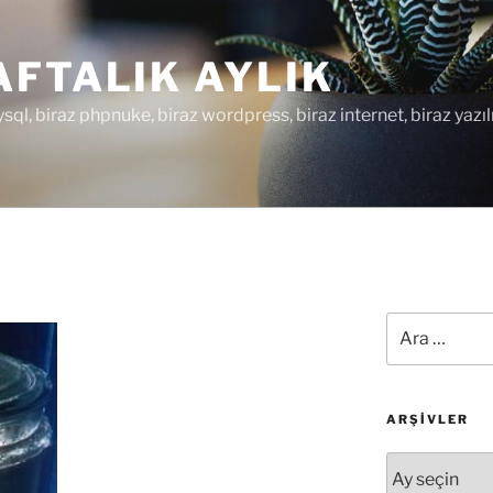
FTALIK AYLIK
ysql, biraz phpnuke, biraz wordpress, biraz internet, biraz yazıl
Ara:
ARŞIVLER
Arşivler