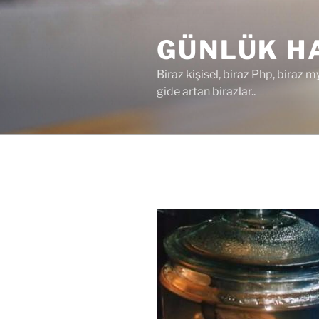
İçeriğe
geç
GÜNLÜK HA
Biraz kişisel, biraz Php, biraz m
gide artan birazlar..