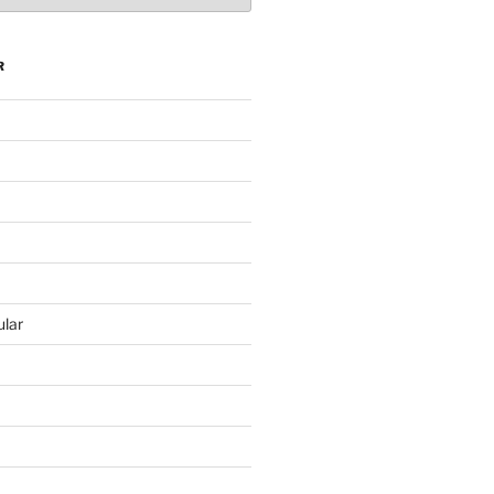
R
lar