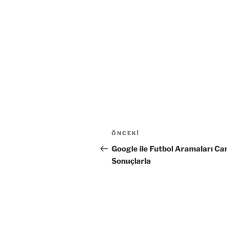
Yazı
Önceki
ÖNCEKI
gezinmesi
Yazı
Google ile Futbol Aramaları Can
Sonuçlarla