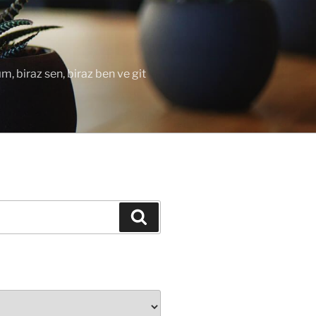
ım, biraz sen, biraz ben ve git
Ara