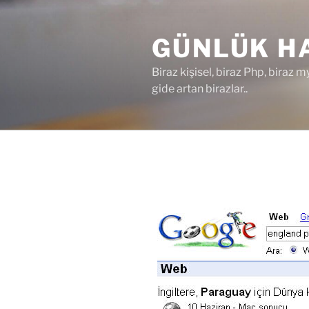
İçeriğe
geç
GÜNLÜK HA
Biraz kişisel, biraz Php, biraz m
gide artan birazlar..