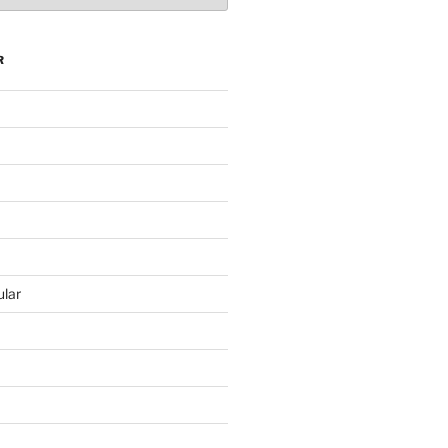
R
lar