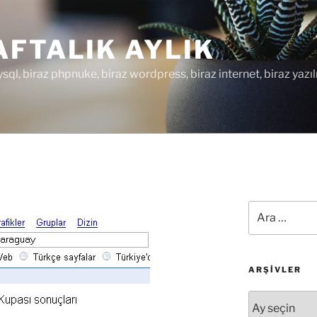
FTALIK AYLIK
ysql, biraz phpnuke, biraz wordpress, biraz internet, biraz yazıl
Ara:
ARŞIVLER
Arşivler