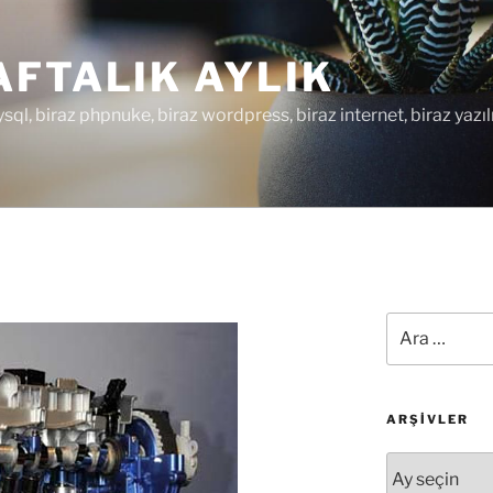
FTALIK AYLIK
ysql, biraz phpnuke, biraz wordpress, biraz internet, biraz yazıl
Ara:
ARŞIVLER
Arşivler