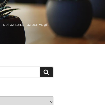
ım, biraz sen, biraz ben ve git
Ara