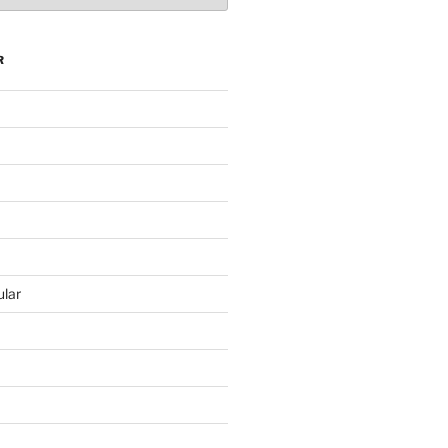
R
lar