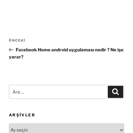
Yazı
Önceki
ÖNCEKI
gezinmesi
Yazı
Facebook Home android uygulaması nedir ? Ne işe
yarar?
Ara:
Ara
ARŞIVLER
Arşivler