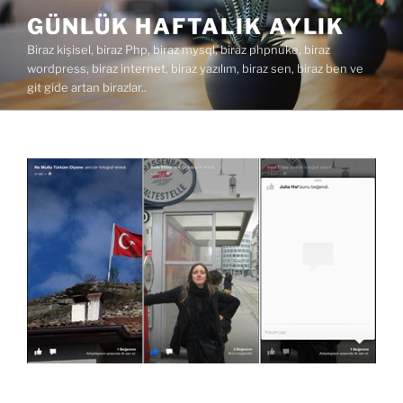
İçeriğe
GÜNLÜK HAFTALIK AYLIK
geç
Biraz kişisel, biraz Php, biraz mysql, biraz phpnuke, biraz
wordpress, biraz internet, biraz yazılım, biraz sen, biraz ben ve
git gide artan birazlar..