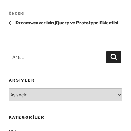
Yazı
Önceki
ÖNCEKI
gezinmesi
Yazı
Dreamweaver için jQuery ve Prototype Eklentisi
Ara:
Ara
ARŞIVLER
Arşivler
KATEGORILER