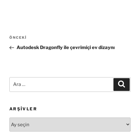
Yazı
Önceki
ÖNCEKI
gezinmesi
Yazı
Autodesk Dragonfly ile çevrimiçi ev dizaynı
Ara:
Ara
ARŞIVLER
Arşivler