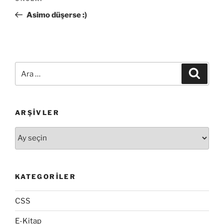
gezinmesi
Yazı
Asimo düşerse :)
Ara:
Ara
ARŞIVLER
Arşivler
KATEGORILER
CSS
E-Kitap