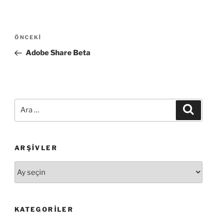
Yazı
Önceki
ÖNCEKI
gezinmesi
Yazı
Adobe Share Beta
Ara:
Ara
ARŞIVLER
Arşivler
KATEGORILER