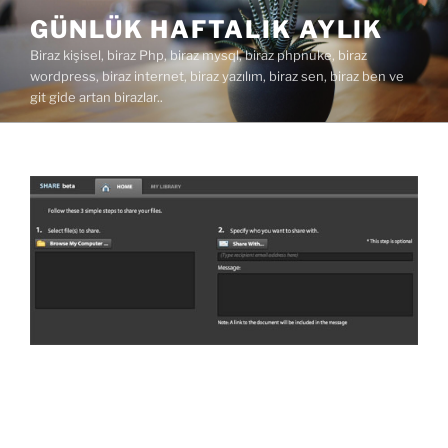
İçeriğe
GÜNLÜK HAFTALIK AYLIK
geç
Biraz kişisel, biraz Php, biraz mysql, biraz phpnuke, biraz
wordpress, biraz internet, biraz yazılım, biraz sen, biraz ben ve
git gide artan birazlar..