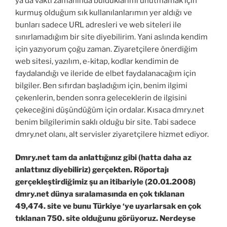
ya da vakti zamanında bulduklarımı unutmamak için
kurmuş olduğum sık kullanılanlarımın yer aldığı ve
bunları sadece URL adresleri ve web siteleri ile
sınırlamadığım bir site diyebilirim. Yani aslında kendim
için yazıyorum çoğu zaman. Ziyaretçilere önerdiğim
web sitesi, yazılım, e-kitap, kodlar kendimin de
faydalandığı ve ileride de elbet faydalanacağım için
bilgiler. Ben sıfırdan başladığım için, benim ilgimi
çekenlerin, benden sonra geleceklerin de ilgisini
çekeceğini düşündüğüm için ordalar. Kısaca dmry.net
benim bilgilerimin saklı olduğu bir site. Tabi sadece
dmry.net olanı, alt servisler ziyaretçilere hizmet ediyor.
Dmry.net tam da anlattığınız gibi (hatta daha az
anlattınız diyebiliriz) gerçekten. Röportajı
gerçekleştirdiğimiz şu an itibariyle (20.01.2008)
dmry.net dünya sıralamasında en çok tıklanan
49,474. site ve bunu Türkiye ‘ye uyarlarsak en çok
tıklanan 750. site olduğunu görüyoruz. Nerdeyse