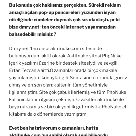
Bu konuda çok haklısınız gerçekten. Sürekli reklam
amaçlı açılan pop-up pencereleri yüzünden isyan
niteliğinde cümleler duymak çok sıradanlaştı. peki
bize dmry.net ‘ten önceki internet yaşamınızdan
bahsedebilir misiniz ?
Dmry.net ‘ten önce aktifnuke.com sitesinde
bulunuyordum aktif olarak. Aktifnuke sitesi PhpNuke
içerik yazılımı üzerine bir destek sitesiydi ve sevgili
Ertan Tezcan’a aitti.O zamanlar orada birçok makale
yayımlamıştım konuyla ilgili. Sonrasında forumda görev
almış ve en son olarak sitenin tüm yönetimiyle
ilgilenmiştim. Site çok çabuk ilerlemiş ve tüm PhpNuke
kullanıcılarının ilgisini çekmişti. O vakitler aktifnuke ile
baya uğraşmış ve birçok yenilik getirmiştik. PhpNuke el
kitabımı da o dönemlerde yazmıştım.
Evet ben hatırlıyorum o zamanları, hatta
aktifnuke.com ‘un sahibi olarak seni biliyordu.