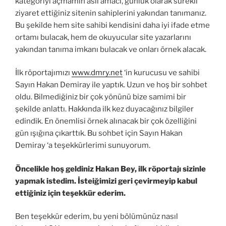
kategoriyi açmamın asıl amacı, günlük olarak sürekli
ziyaret ettiğiniz sitenin sahiplerini yakından tanımanız.
Bu şekilde hem site sahibi kendisini daha iyi ifade etme
ortamı bulacak, hem de okuyucular site yazarlarını
yakından tanıma imkanı bulacak ve onları örnek alacak.
İlk röportajımızı
www.dmry.net
‘in kurucusu ve sahibi
Sayın Hakan Demiray ile yaptık. Uzun ve hoş bir sohbet
oldu. Bilmediğiniz bir çok yönünü bize samimi bir
şekilde anlattı. Hakkında ilk kez duyacağınız bilgiler
edindik. En önemlisi örnek alınacak bir çok özelliğini
gün ışığına çıkarttık. Bu sohbet için Sayın Hakan
Demiray ‘a teşekkürlerimi sunuyorum.
Öncelikle hoş geldiniz Hakan Bey, ilk röportajı sizinle
yapmak istedim. İsteiğimizi geri çevirmeyip kabul
ettiğiniz için teşekkür ederim.
Ben teşekkür ederim, bu yeni bölümünüz nasıl