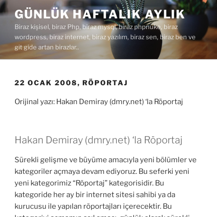
İçeriğe
GÜNLÜK HAFTALIK AYLIK
geç
Biraz kişisel, biraz Php, biraz mysql, biraz phpnuke, biraz
wordpress, biraz internet, biraz yazılım, biraz sen, biraz ben ve
git gide artan birazlar..
22 OCAK 2008, RÖPORTAJ
Orijinal yazı: Hakan Demiray (dmry.net) ‘la Röportaj
Hakan Demiray (dmry.net) ‘la Röportaj
Sürekli gelişme ve büyüme amacıyla yeni bölümler ve
kategoriler açmaya devam ediyoruz. Bu seferki yeni
yeni kategorimiz “Röportaj” kategorisidir. Bu
kategoride her ay bir internet sitesi sahibi ya da
kurucusu ile yapılan röportajları içerecektir. Bu