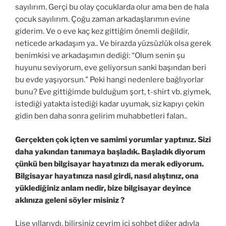
sayılırım. Gerçi bu olay çocuklarda olur ama ben de hala
çocuk sayılırım. Çoğu zaman arkadaşlarımın evine
giderim. Ve o eve kaç kez gittiğim önemli değildir,
neticede arkadaşım ya.. Ve birazda yüzsüzlük olsa gerek
benimkisi ve arkadaşımın dediği: “Olum senin şu
huyunu seviyorum, eve geliyorsun sanki başından beri
bu evde yaşıyorsun.” Peki hangi nedenlere bağlıyorlar
bunu? Eve gittiğimde bulduğum şort, t-shirt vb. giymek,
istediği yatakta istediği kadar uyumak, siz kapıyı çekin
gidin ben daha sonra gelirim muhabbetleri falan..
Gerçekten çok içten ve samimi yorumlar yaptınız. Sizi
daha yakından tanımaya başladık. Başladık diyorum
çünkü ben bilgisayar hayatınızı da merak ediyorum.
Bilgisayar hayatınıza nasıl girdi, nasıl alıştınız, ona
yüklediğiniz anlam nedir, bize bilgisayar deyince
aklınıza geleni söyler misiniz ?
Lise yıllarıydı, bilirsiniz çevrim içi sohbet diğer adıyla