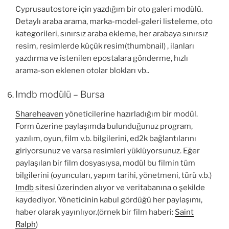
Cyprusautostore için yazdığım bir oto galeri modülü.
Detaylı araba arama, marka-model-galeri listeleme, oto
kategorileri, sınırsız araba ekleme, her arabaya sınırsız
resim, resimlerde küçük resim(thumbnail) , ilanları
yazdırma ve istenilen epostalara gönderme, hızlı
arama-son eklenen otolar blokları vb..
Imdb modülü – Bursa
Shareheaven
yöneticilerine hazırladığım bir modül.
Form üzerine paylaşımda bulunduğunuz program,
yazılım, oyun, film v.b. bilgilerini, ed2k bağlantılarını
giriyorsunuz ve varsa resimleri yüklüyorsunuz. Eğer
paylaşılan bir film dosyasıysa, modül bu filmin tüm
bilgilerini (oyuncuları, yapım tarihi, yönetmeni, türü v.b.)
Imdb
sitesi üzerinden alıyor ve veritabanına o şekilde
kaydediyor. Yöneticinin kabul gördüğü her paylaşımı,
haber olarak yayınlıyor.(örnek bir film haberi:
Saint
Ralph
)